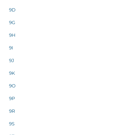
9D
9G
9H
9I
9J
9K
9O
9P
9R
9S