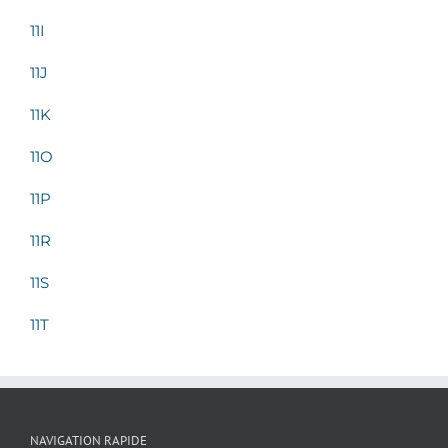
11I
11J
11K
11O
11P
11R
11S
11T
NAVIGATION RAPIDE