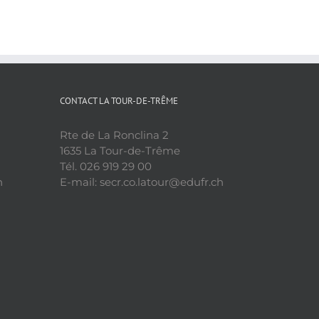
CONTACT LA TOUR-DE-TRÊME
Rte de La Ronclina 2
1635 La Tour-de-Trême
Tél. 026 919 29 00
h
E-mail: secr.co.latour@edufr.ch