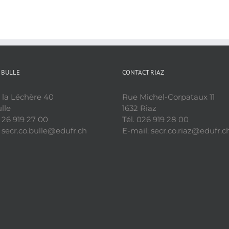
 BULLE
CONTACT RIAZ
 la Léchère 40
Rue Michel-Corpataux 11
lle
1632 Riaz
1 26 919 27 00
Tél. 026 919 28 00
 secr.co.bulle@edufr.ch
E-mail: secr.co.riaz@edufr.c