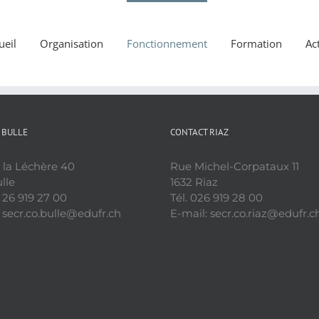
ueil
Organisation
Fonctionnement
Formation
Act
 BULLE
CONTACT RIAZ
 la Léchère 40
Rue Michel-Corpataux 11
lle
1632 Riaz
1 26 919 27 00
Tél. 026 919 28 00
 secr.co.bulle@edufr.ch
E-mail: secr.co.riaz@edufr.c