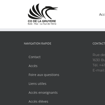
Passer
au
contenu
Acc
NAVIGATION RAPIDE
CONTACT
Rue de
Contact
1630 Bu
Tél. +4
Accès
E-mail:
Foire aux questions
Liens utiles
Accès enseignants
Accès élèves