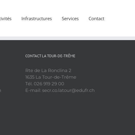
ivités
Infrastructures
Services
Contact
CONTACT LA TOUR-DE-TRÊME
Rte de La Ronclina 2
1635 La Tour-de-Trême
Tél. 026 919 29 00
h
E-mail: secr.co.latour@edufr.ch