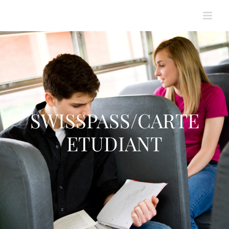
Passer
au
contenu
SWISSPASS/CARTE
ETUDIANT