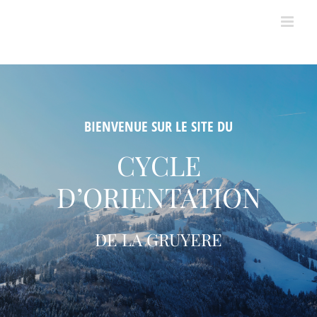
Passer
au
contenu
BIENVENUE SUR LE SITE DU
CYCLE
D’ORIENTATION
DE LA GRUYERE