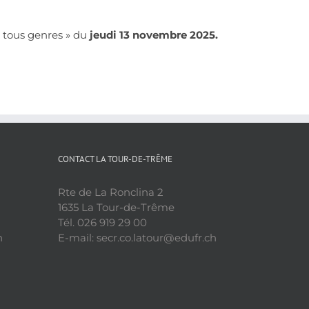
en tous genres » du
jeudi 13 novembre 2025.
CONTACT LA TOUR-DE-TRÊME
Rte de La Ronclina 2
1635 La Tour-de-Trême
Tél. 026 919 29 00
h
E-mail: secr.co.latour@edufr.ch