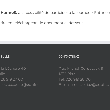
e HarmoS,
a la possibilité de participer à la journée « Futur 
scrire en téléchargeant le document ci-dessous.
 BULLE
CONTACT RIAZ
 la Léchère 40
Rue Michel-Corpataux 11
lle
1632 Riaz
1 26 919 27 00
Tél. 026 919 28 00
 secr.co.bulle@edufr.ch
E-mail: secr.co.riaz@edufr.c