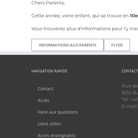
Chers Parents,
Cette année, votre enfant, qui se trouve en
10
Vous trouverez plus d’informations pour l’y in
INFORMATIONS AUX PARENTS
FLYER
NAVIGATION RAPIDE
CONTACT
Rue de
Contact
1630 Bu
Tél. +4
Accès
E-mail:
Foire aux questions
Liens utiles
Accès enseignants